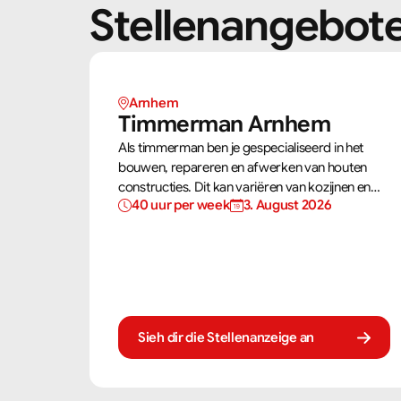
Stellenangebot
Arnhem 
Timmerman Arnhem
Als timmerman ben je gespecialiseerd in het
bouwen, repareren en afwerken van houten
constructies. Dit kan variëren van kozijnen en
40 uur per week
3. August 2026
trappen tot complete dakconstructies en
gevels. Aan de hand van bouwtekeningen zorg
jij ervoor dat een constructie zowel stevig als
netjes is afgewerkt.
Sieh dir die Stellenanzeige an