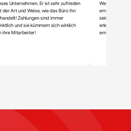
eses Unternehmen. Er ist sehr zufrieden 
Wenn jemand, w
t der Art und Weise, wie das Büro ihn 
ernst nimmt, da
handelt! Zahlungen sind immer 
sein Bestes. All
nktlich und sie kümmern sich wirklich 
erledigt. Ich k
 ihre Mitarbeiter!
empfehlen.