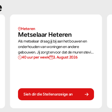
e
Heteren
Metselaar Heteren
Als metselaar draag jij bij aan het bouwen en
onderhouden van woningen en andere
gebouwen. Jij zorgt ervoor dat de muren stevig,
40 uur per week
3. August 2026
recht en netjes opgebouwd worden. Aan de
hand van een bouwtekening weet jij precies hoe
een muur gebouwd moet worden. Als
metselaar kan je alleen werken of in een team je
steentje bijdragen.
Sieh dir die Stellenanzeige an