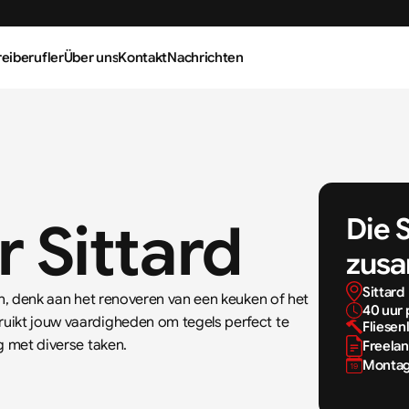
reiberufler
Über uns
Kontakt
Nachrichten
r Sittard
Die 
zusa
Sittard
en, denk aan het renoveren van een keuken of het 
40 uur 
uikt jouw vaardigheden om tegels perfect te 
Fliesen
g met diverse taken.
Freelan
Montag,