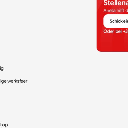
Stelle
Aneta hilft 
Schick ei
Oder bel 
+3
ig
tige werksfeer
chap