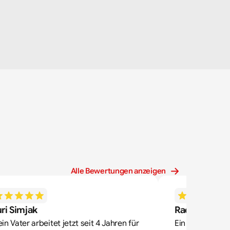
Alle Bewertungen anzeigen
ri Simjak
Radek Zdone
in Vater arbeitet jetzt seit 4 Jahren für 
Ein sehr gutes 