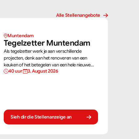
Alle Stellenangebote
Muntendam 
Tegelzetter Muntendam 
Als tegelzetter werk je aan verschillende
projecten, denk aan het renoveren van een
keuken of het betegelen van een hele nieuwe
40 uur 
3. August 2026
badkamer. Je gebruikt jouw vaardigheden om
tegels perfect te plaatsen. Als tegelzetter ben je
voortdurend bezig met diverse taken.
Sieh dir die Stellenanzeige an