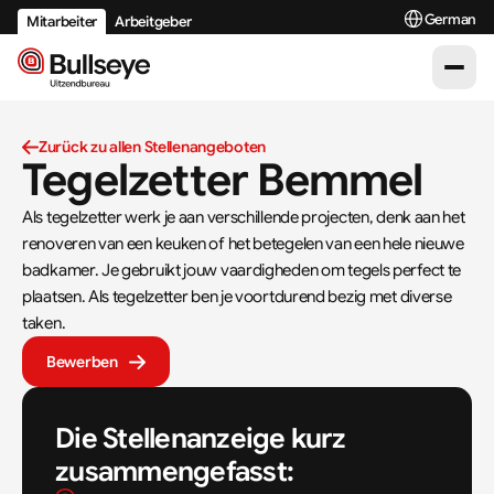
Select Langua
German
Mitarbeiter
Arbeitgeber
Zurück zu allen Stellenangeboten
Tegelzetter Bemmel
Als tegelzetter werk je aan verschillende projecten, denk aan het 
renoveren van een keuken of het betegelen van een hele nieuwe 
badkamer. Je gebruikt jouw vaardigheden om tegels perfect te 
plaatsen. Als tegelzetter ben je voortdurend bezig met diverse 
taken.
Bewerben
Die Stellenanzeige kurz 
zusammengefasst: