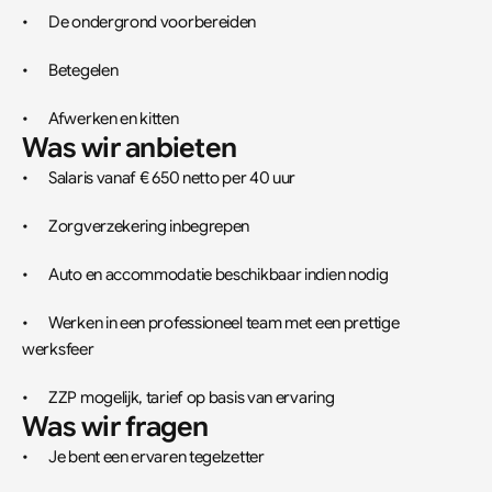
•	De ondergrond voorbereiden
•	Betegelen
•	Afwerken en kitten
Was wir anbieten
•	Salaris vanaf € 650 netto per 40 uur
•	Zorgverzekering inbegrepen
•	Auto en accommodatie beschikbaar indien nodig
•	Werken in een professioneel team met een prettige 
werksfeer
•	ZZP mogelijk, tarief op basis van ervaring
Was wir fragen
•	Je bent een ervaren tegelzetter