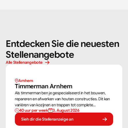
Entdecken Sie die neuesten 
Stellenangebote
Alle Stellenangebote
Arnhem 
Timmerman Arnhem
Als timmerman ben je gespecialiseerd in het bouwen,
repareren en afwerken van houten constructies. Dit kan
variëren van kozijnen en trappen tot complete
40 uur per week
3. August 2026
dakconstructies en gevels. Aan de hand van
bouwtekeningen zorg jij ervoor dat een constructie zowel
Sieh dir die Stellenanzeige an
stevig als netjes is afgewerkt.