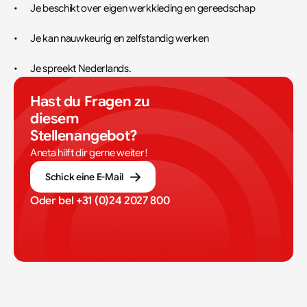
•	Je beschikt over eigen werkkleding en gereedschap
•	Je kan nauwkeurig en zelfstandig werken
•	Je spreekt Nederlands.
Hast du Fragen zu 
diesem 
Stellenangebot?
Aneta hilft dir gerne weiter!
Schick eine E-Mail
Oder bel 
+31 (0)24 2027 800