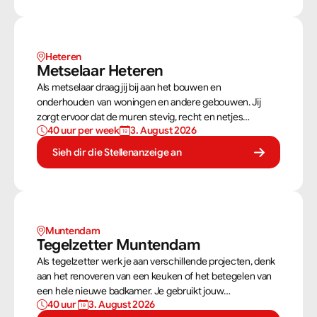
Heteren
Metselaar Heteren
Als metselaar draag jij bij aan het bouwen en
onderhouden van woningen en andere gebouwen. Jij
zorgt ervoor dat de muren stevig, recht en netjes
40 uur per week
3. August 2026
opgebouwd worden. Aan de hand van een bouwtekening
weet jij precies hoe een muur gebouwd moet worden. Als
Sieh dir die Stellenanzeige an
metselaar kan je alleen werken of in een team je steentje
bijdragen.
Muntendam 
Tegelzetter Muntendam 
Als tegelzetter werk je aan verschillende projecten, denk
aan het renoveren van een keuken of het betegelen van
een hele nieuwe badkamer. Je gebruikt jouw
40 uur 
3. August 2026
vaardigheden om tegels perfect te plaatsen. Als