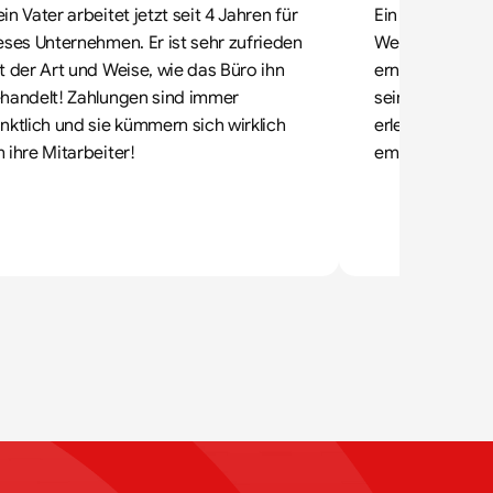
in Vater arbeitet jetzt seit 4 Jahren für 
Ein sehr gutes 
eses Unternehmen. Er ist sehr zufrieden 
Wenn jemand, w
t der Art und Weise, wie das Büro ihn 
ernst nimmt, da
handelt! Zahlungen sind immer 
sein Bestes. All
nktlich und sie kümmern sich wirklich 
erledigt. Ich k
 ihre Mitarbeiter!
empfehlen.