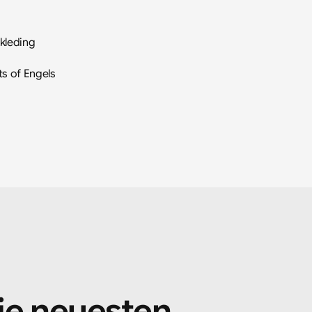
kkleding
ts of Engels
ie neuesten 