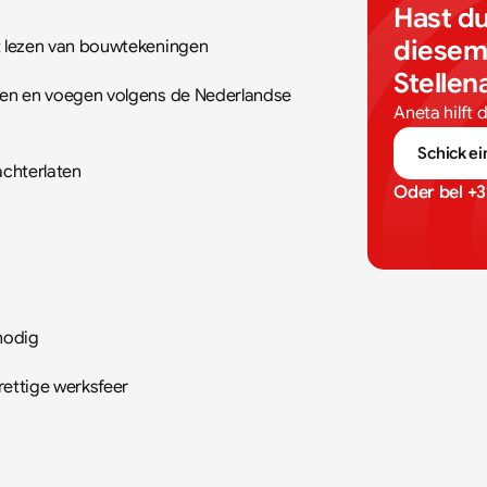
Hast du
diesem
et lezen van bouwtekeningen
Stelle
Aneta hilft 
Schick ei
achterlaten
Oder bel 
+3
nodig
rettige werksfeer