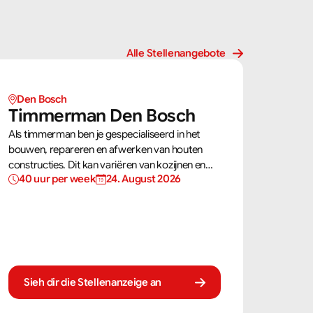
Alle Stellenangebote
Den Bosch
Timmerman Den Bosch
Als timmerman ben je gespecialiseerd in het
bouwen, repareren en afwerken van houten
constructies. Dit kan variëren van kozijnen en
40 uur per week
24. August 2026
trappen tot complete dakconstructies en
gevels. Aan de hand van bouwtekeningen zorg
jij ervoor dat een constructie zowel stevig als
netjes is afgewerkt.
Sieh dir die Stellenanzeige an