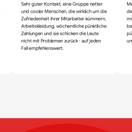
Sehr guter Kontakt, eine Gruppe netter 
Me
 
und cooler Menschen, die wirklich um die 
di
Zufriedenheit ihrer Mitarbeiter kümmern, 
mi
Arbeitskleidung, wöchentliche pünktliche 
be
Zahlungen und sie schicken die Leute 
pü
nicht mit Problemen zurück - auf jeden 
um
Fall empfehlenswert.