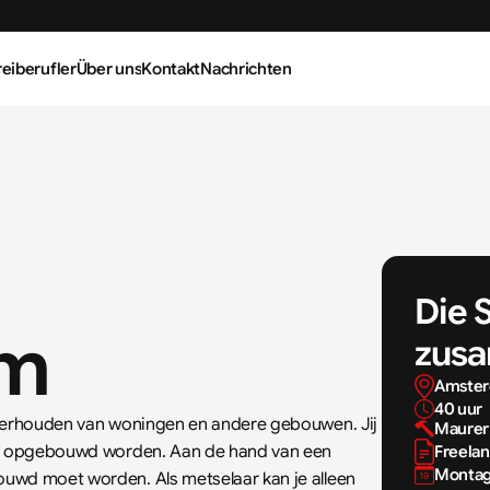
reiberufler
Über uns
Kontakt
Nachrichten
Die 
am
zusa
Amste
40 uur 
nderhouden van woningen en andere gebouwen. Jij 
Maurer
es opgebouwd worden. Aan de hand van een 
Freelan
Montag,
uwd moet worden. Als metselaar kan je alleen 