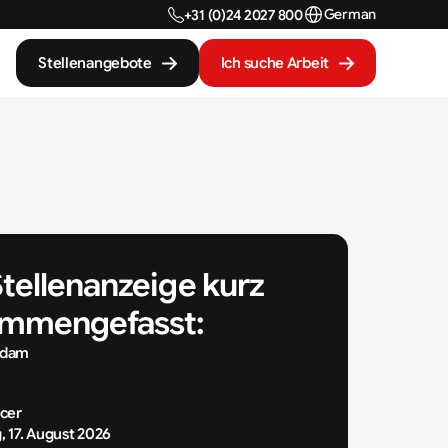
Select Language
German
+31 (0)24 2027 800
Stellenangebote
Ich suche Arbeit
Stellenanzeige kurz 
mmengefasst:
rdam
cer
 17. August 2026