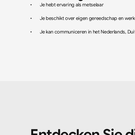
•	Je hebt ervaring als metselaar
•	Je beschikt over eigen gereedschap en wer
•	Je kan communiceren in het Nederlands, Dui
Entdecken Sie d