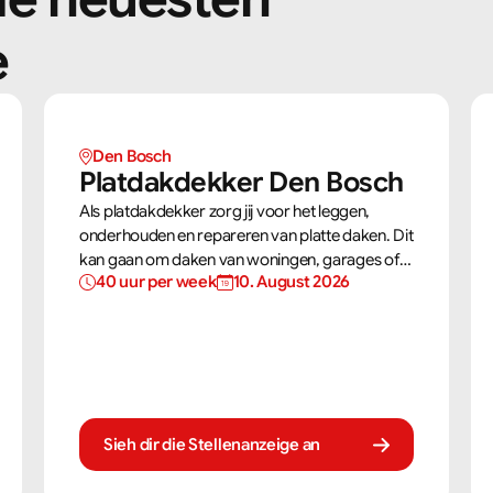
e
Den Bosch
Platdakdekker Den Bosch
Als platdakdekker zorg jij voor het leggen,
onderhouden en repareren van platte daken. Dit
kan gaan om daken van woningen, garages of
40 uur per week
10. August 2026
bedrijfspanden. Jij zorgt ervoor dat deze daken
tegen alle weersomstandigheden kunnen, zoals
regen, sneeuw en wind.
Sieh dir die Stellenanzeige an