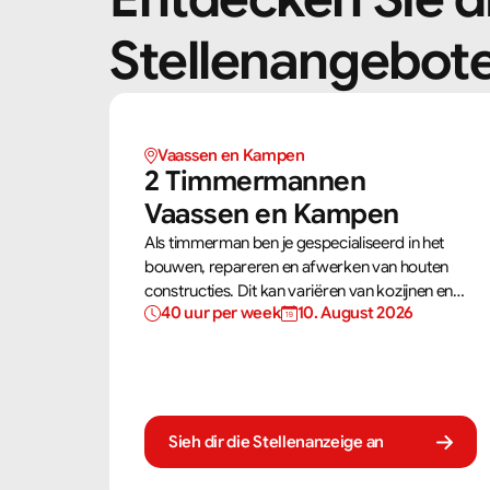
Stellenangebot
Vaassen en Kampen 
2 Timmermannen  
Vaassen en Kampen 
Als timmerman ben je gespecialiseerd in het
bouwen, repareren en afwerken van houten
constructies. Dit kan variëren van kozijnen en
40 uur per week
10. August 2026
trappen tot complete dakconstructies en
gevels. Aan de hand van bouwtekeningen zorg
jij ervoor dat een constructie zowel stevig als
netjes is afgewerkt.
Sieh dir die Stellenanzeige an