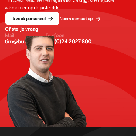
Tim zoekt, selecteert en regelt alles. Je krijgt snel de juiste
vakmensen op de juiste plek.
Ik zoek personeel
Neem contact op
Of stel je vraag
Mail
Telefoon
tim@bullseye.eu
+31 (0)24 2027 800