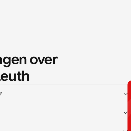
agen over 
Leuth
?