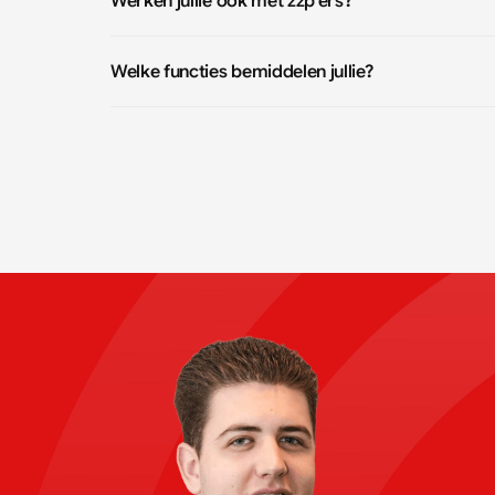
Werken jullie ook met zzp’ers?
Welke functies bemiddelen jullie?