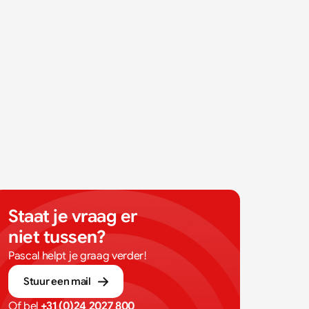
Staat je vraag er 
niet tussen?
Pascal helpt je graag verder!
Stuur een mail
Of bel 
+31 (0)24 2027 800