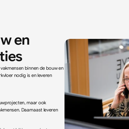
uw en 
ties
an vakmensen binnen de bouw en 
vloer nodig is en leveren 
uwprojecten, maar ook 
akmensen. Daarnaast leveren 