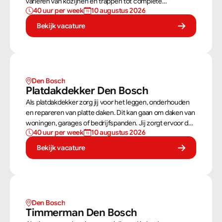
variëren van kozijnen en trappen tot complete
40 uur per week
10 augustus 2026
dakconstructies en gevels. Aan de hand van
bouwtekeningen zorg jij ervoor dat een constructie
Bekijk vacature
zowel stevig als netjes is afgewerkt.
Den Bosch
Platdakdekker Den Bosch
Als platdakdekker zorg jij voor het leggen, onderhouden
en repareren van platte daken. Dit kan gaan om daken van
woningen, garages of bedrijfspanden. Jij zorgt ervoor dat
40 uur per week
10 augustus 2026
deze daken tegen alle weersomstandigheden kunnen,
zoals regen, sneeuw en wind.
Bekijk vacature
Den Bosch
Timmerman Den Bosch