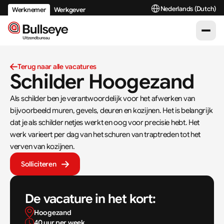
Select Language
Nederlands (Dutch)
Werknemer
Werkgever
Terug naar alle vacatures
Schilder Hoogezand
Als schilder ben je verantwoordelijk voor het afwerken van 
bijvoorbeeld muren, gevels, deuren en kozijnen. Het is belangrijk 
dat je als schilder netjes werkt en oog voor precisie hebt. Het 
werk varieert per dag van het schuren van traptreden tot het 
verven van kozijnen.
Solliciteren
De vacature in het kort:
Hoogezand
40 uur per week