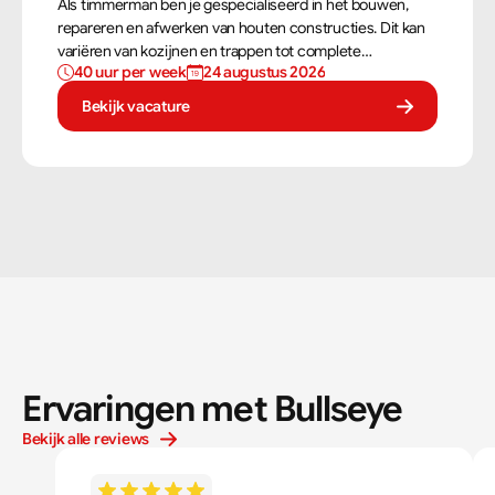
Als timmerman ben je gespecialiseerd in het bouwen,
repareren en afwerken van houten constructies. Dit kan
variëren van kozijnen en trappen tot complete
40 uur per week
24 augustus 2026
dakconstructies en gevels. Aan de hand van
bouwtekeningen zorg jij ervoor dat een constructie
Bekijk vacature
zowel stevig als netjes is afgewerkt.
Ervaringen met Bullseye
Bekijk alle reviews