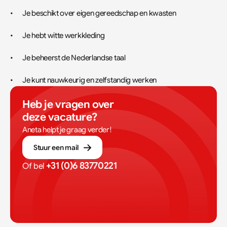
•	Je beschikt over eigen gereedschap en kwasten
•	Je hebt witte werkkleding
•	Je beheerst de Nederlandse taal 
•	Je kunt nauwkeurig en zelfstandig werken
Heb je vragen over 
deze vacature?
Aneta helpt je graag verder!
Stuur een mail
+31 (0)6 83770221
Of bel 