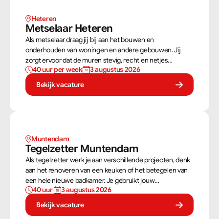
Heteren
Metselaar Heteren
Als metselaar draag jij bij aan het bouwen en
onderhouden van woningen en andere gebouwen. Jij
zorgt ervoor dat de muren stevig, recht en netjes
40 uur per week
3 augustus 2026
opgebouwd worden. Aan de hand van een bouwtekening
weet jij precies hoe een muur gebouwd moet worden.
Bekijk vacature
Als metselaar kan je alleen werken of in een team je
steentje bijdragen.
Muntendam 
Tegelzetter Muntendam 
Als tegelzetter werk je aan verschillende projecten, denk
aan het renoveren van een keuken of het betegelen van
een hele nieuwe badkamer. Je gebruikt jouw
40 uur 
3 augustus 2026
vaardigheden om tegels perfect te plaatsen. Als
tegelzetter ben je voortdurend bezig met diverse taken.
Bekijk vacature