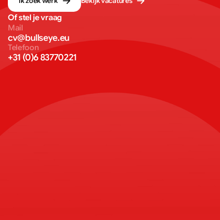
Ik zoek werk
Bekijk vacatures
Of stel je vraag
Mail
cv@bullseye.eu
Telefoon
+31 (0)6 83770221