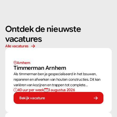
Ontdek de nieuwste 
vacatures
Alle vacatures
Arnhem 
Timmerman Arnhem
Als timmerman ben je gespecialiseerd in het bouwen,
repareren en afwerken van houten constructies. Dit kan
variëren van kozijnen en trappen tot complete
40 uur per week
3 augustus 2026
dakconstructies en gevels. Aan de hand van
bouwtekeningen zorg jij ervoor dat een constructie
Bekijk vacature
zowel stevig als netjes is afgewerkt.