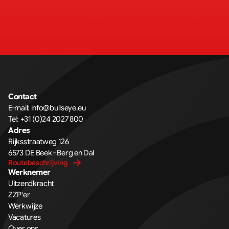
Contact
E-mail: 
info@bullseye.eu
Tel: 
+31 (0)24 2027 800
Adres
Rijksstraatweg 126 
6573 DE Beek - Berg en Dal
Routebeschrijving
Werknemer
Uitzendkracht
ZZP'er
Werkwijze
Vacatures
Over ons