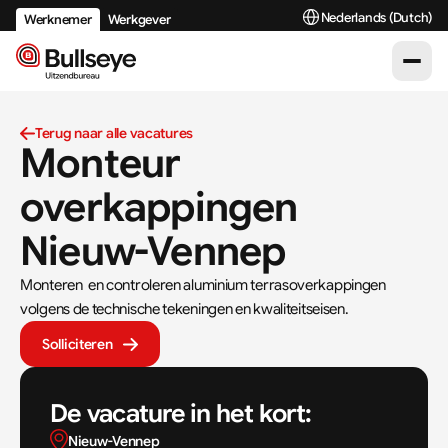
Select Language
Nederlands (Dutch)
Werknemer
Werkgever
Terug naar alle vacatures
Monteur 
overkappingen 
Nieuw-Vennep
Monteren  en controleren aluminium terrasoverkappingen 
volgens de technische tekeningen en kwaliteitseisen.
Solliciteren
De vacature in het kort:
Nieuw-Vennep