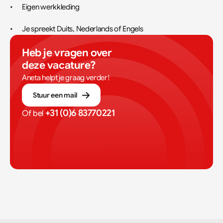
•	Eigen werkkleding 
•	Je spreekt Duits, Nederlands of Engels
Heb je vragen over 
deze vacature?
Aneta helpt je graag verder!
Stuur een mail
+31 (0)6 83770221
Of bel 