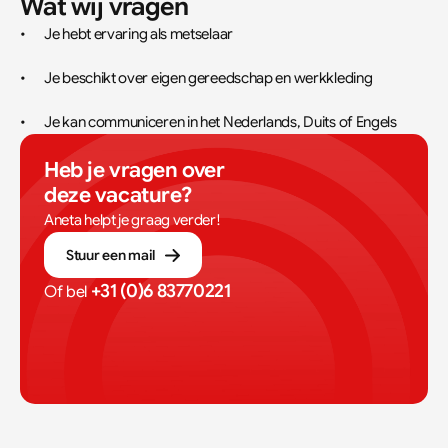
Wat wij vragen
•	Je hebt ervaring als metselaar
•	Je beschikt over eigen gereedschap en werkkleding
•	Je kan communiceren in het Nederlands, Duits of Engels
Heb je vragen over 
deze vacature?
Aneta helpt je graag verder!
Stuur een mail
+31 (0)6 83770221
Of bel 