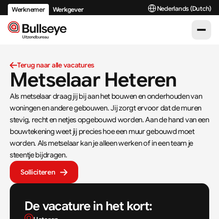
Select Language
Nederlands (Dutch)
Werknemer
Werkgever
Terug naar alle vacatures
Metselaar Heteren
Als metselaar draag jij bij aan het bouwen en onderhouden van 
woningen en andere gebouwen. Jij zorgt ervoor dat de muren 
stevig, recht en netjes opgebouwd worden. Aan de hand van een 
bouwtekening weet jij precies hoe een muur gebouwd moet 
worden. Als metselaar kan je alleen werken of in een team je 
steentje bijdragen.
Solliciteren
De vacature in het kort: