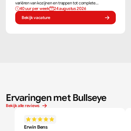
variëren van kozijnen en trappen tot complete
40 uur per week
24 augustus 2026
dakconstructies en gevels. Aan de hand van
bouwtekeningen zorg jij ervoor dat een constructie
Bekijk vacature
zowel stevig als netjes is afgewerkt.
Ervaringen met Bullseye
Bekijk alle reviews
Erwin Bens