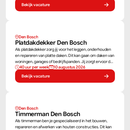
bouwtekeningen zorg jij ervoor dat een constructie
Bekijk vacature
zowel stevig als netjes is afgewerkt.
Den Bosch
Platdakdekker Den Bosch
Als platdakdekker zorg jij voor het leggen, onderhouden
en repareren van platte daken. Dit kan gaan om daken van
woningen, garages of bedrijfspanden. Jij zorgt ervoor dat
40 uur per week
10 augustus 2026
deze daken tegen alle weersomstandigheden kunnen,
zoals regen, sneeuw en wind.
Bekijk vacature
Den Bosch
Timmerman Den Bosch
Als timmerman ben je gespecialiseerd in het bouwen,
repareren en afwerken van houten constructies. Dit kan