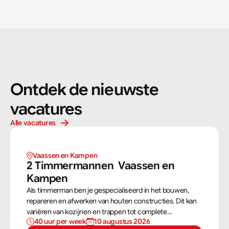
Ontdek de nieuwste 
vacatures
Alle vacatures
Vaassen en Kampen 
2 Timmermannen  Vaassen en 
Kampen 
Als timmerman ben je gespecialiseerd in het bouwen,
repareren en afwerken van houten constructies. Dit kan
variëren van kozijnen en trappen tot complete
40 uur per week
10 augustus 2026
dakconstructies en gevels. Aan de hand van