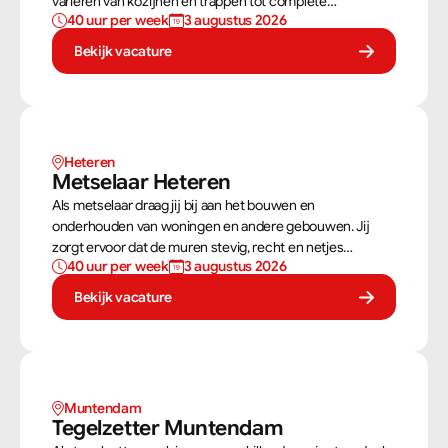
variëren van kozijnen en trappen tot complete
40 uur per week
3 augustus 2026
dakconstructies en gevels. Aan de hand van
bouwtekeningen zorg jij ervoor dat een constructie
Bekijk vacature
zowel stevig als netjes is afgewerkt.
Heteren
Metselaar Heteren
Als metselaar draag jij bij aan het bouwen en
onderhouden van woningen en andere gebouwen. Jij
zorgt ervoor dat de muren stevig, recht en netjes
40 uur per week
3 augustus 2026
opgebouwd worden. Aan de hand van een bouwtekening
weet jij precies hoe een muur gebouwd moet worden.
Bekijk vacature
Als metselaar kan je alleen werken of in een team je
steentje bijdragen.
Muntendam 
Tegelzetter Muntendam 