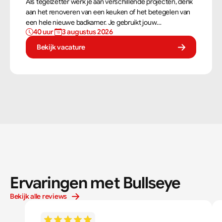
Als tegelzetter werk je aan verschillende projecten, denk
aan het renoveren van een keuken of het betegelen van
een hele nieuwe badkamer. Je gebruikt jouw
40 uur 
3 augustus 2026
vaardigheden om tegels perfect te plaatsen. Als
tegelzetter ben je voortdurend bezig met diverse taken.
Bekijk vacature
Ervaringen met Bullseye
Bekijk alle reviews