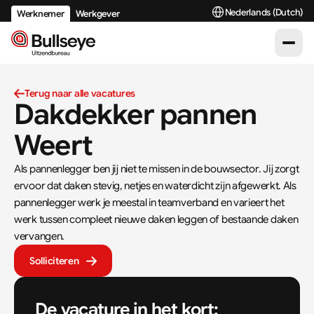
Select Language
Nederlands (Dutch)
Werknemer
Werkgever
Terug naar alle vacatures
Dakdekker pannen 
Weert
Als pannenlegger ben jij niet te missen in de bouwsector. Jij zorgt 
ervoor dat daken stevig, netjes en waterdicht zijn afgewerkt. Als 
pannenlegger werk je meestal in teamverband en varieert het 
werk tussen compleet nieuwe daken leggen of bestaande daken 
vervangen.
Solliciteren
De vacature in het kort: