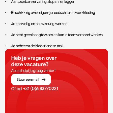
•	Aantoonbare ervaring als pannenlegger
•	Beschikking over eigen gereedschap en werkkleding
•	Je kan veilig en nauwkeurig werken
•	Je hebt geen hoogtevrees en kan in teamverband werken
•	Je beheerst de Nederlandse taal.
Heb je vragen over 
deze vacature?
Aneta helpt je graag verder!
Stuur een mail
+31 (0)6 83770221
Of bel 