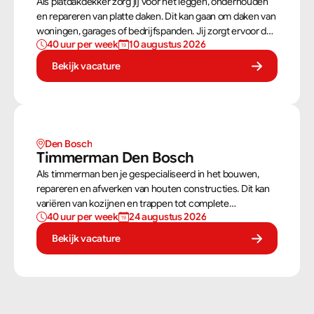
Als platdakdekker zorg jij voor het leggen, onderhouden
en repareren van platte daken. Dit kan gaan om daken van
woningen, garages of bedrijfspanden. Jij zorgt ervoor dat
40 uur per week
10 augustus 2026
deze daken tegen alle weersomstandigheden kunnen,
zoals regen, sneeuw en wind.
Bekijk vacature
Den Bosch
Timmerman Den Bosch
Als timmerman ben je gespecialiseerd in het bouwen,
repareren en afwerken van houten constructies. Dit kan
variëren van kozijnen en trappen tot complete
40 uur per week
24 augustus 2026
dakconstructies en gevels. Aan de hand van
bouwtekeningen zorg jij ervoor dat een constructie
Bekijk vacature
zowel stevig als netjes is afgewerkt.