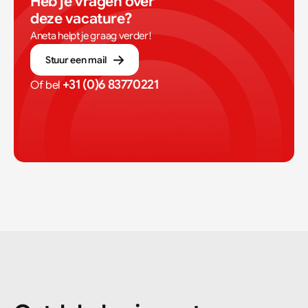
Heb je vragen over 
deze vacature?
Aneta helpt je graag verder!
Stuur een mail
+31 (0)6 83770221
Of bel 