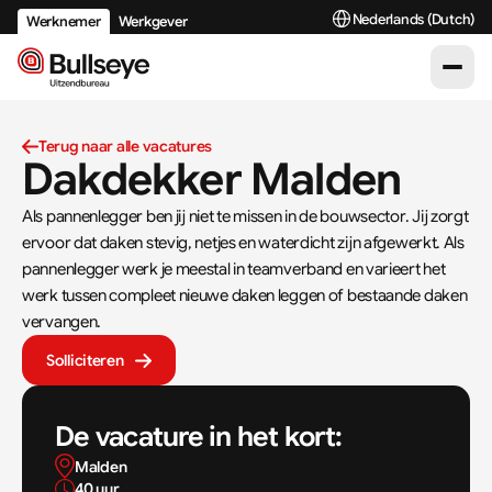
Select Language
Nederlands (Dutch)
Werknemer
Werkgever
Terug naar alle vacatures
Dakdekker Malden 
Als pannenlegger ben jij niet te missen in de bouwsector. Jij zorgt 
ervoor dat daken stevig, netjes en waterdicht zijn afgewerkt. Als 
pannenlegger werk je meestal in teamverband en varieert het 
werk tussen compleet nieuwe daken leggen of bestaande daken 
vervangen.
Solliciteren
De vacature in het kort:
Malden 
40 uur 