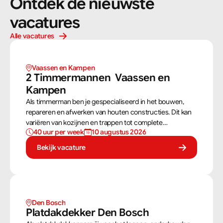
Ontdek de nieuwste 
vacatures
Alle vacatures
Vaassen en Kampen 
2 Timmermannen  Vaassen en 
Kampen 
Als timmerman ben je gespecialiseerd in het bouwen,
repareren en afwerken van houten constructies. Dit kan
variëren van kozijnen en trappen tot complete
40 uur per week
10 augustus 2026
dakconstructies en gevels. Aan de hand van
bouwtekeningen zorg jij ervoor dat een constructie
Bekijk vacature
zowel stevig als netjes is afgewerkt.
Den Bosch
Platdakdekker Den Bosch