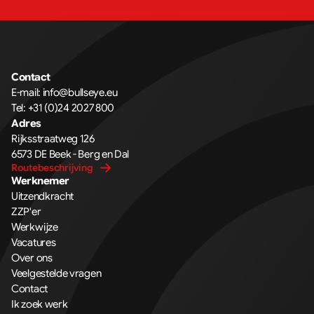
Contact
E-mail: 
info@bullseye.eu
Tel: 
+31 (0)24 2027 800
Adres
Rijksstraatweg 126 
6573 DE Beek - Berg en Dal
Routebeschrijving
Werknemer
Uitzendkracht
ZZP'er
Werkwijze
Vacatures
Over ons
Veelgestelde vragen
Contact
Ik zoek werk