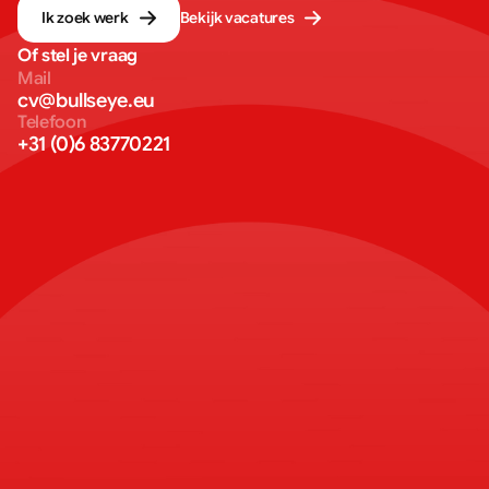
Ik zoek werk
Bekijk vacatures
Of stel je vraag
Mail
cv@bullseye.eu
Telefoon
+31 (0)6 83770221