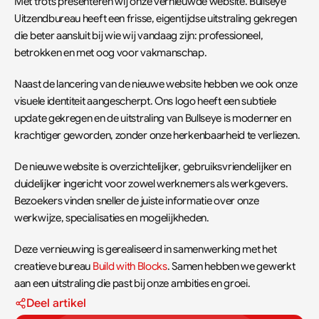
Met trots presenteren wij onze vernieuwde website. Bullseye 
Uitzendbureau heeft een frisse, eigentijdse uitstraling gekregen 
die beter aansluit bij wie wij vandaag zijn: professioneel, 
betrokken en met oog voor vakmanschap.
Naast de lancering van de nieuwe website hebben we ook onze 
visuele identiteit aangescherpt. Ons logo heeft een subtiele 
update gekregen en de uitstraling van Bullseye is moderner en 
krachtiger geworden, zonder onze herkenbaarheid te verliezen.
De nieuwe website is overzichtelijker, gebruiksvriendelijker en 
duidelijker ingericht voor zowel werknemers als werkgevers. 
Bezoekers vinden sneller de juiste informatie over onze 
werkwijze, specialisaties en mogelijkheden.
Deze vernieuwing is gerealiseerd in samenwerking met het 
creatieve bureau 
Build with Blocks
. Samen hebben we gewerkt 
aan een uitstraling die past bij onze ambities en groei.
Deel artikel