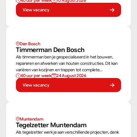
40 uur per week
10 August 2026
dakconstructies en gevels. Aan de hand van
bouwtekeningen zorg jij ervoor dat een constructie zowel
View vacancy
stevig als netjes is afgewerkt.
Den Bosch
Timmerman Den Bosch
Als timmerman ben je gespecialiseerd in het bouwen,
repareren en afwerken van houten constructies. Dit kan
variëren van kozijnen en trappen tot complete
40 uur per week
24 August 2026
dakconstructies en gevels. Aan de hand van
bouwtekeningen zorg jij ervoor dat een constructie zowel
View vacancy
stevig als netjes is afgewerkt.
Muntendam 
Tegelzetter Muntendam 
Als tegelzetter werk je aan verschillende projecten, denk