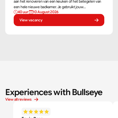
aan het renoveren van een keuken of het betegelen van
een hele nieuwe badkamer. Je gebruikt jouw
40 uur 
10 August 2026
vaardigheden om tegels perfect te plaatsen. Als
tegelzetter ben je voortdurend bezig met diverse taken.
View vacancy
Experiences with Bullseye
View all reviews