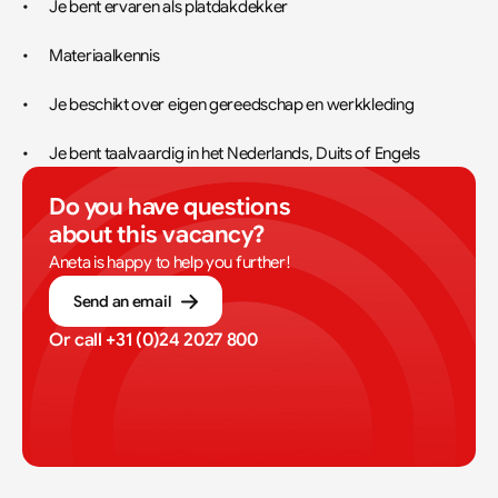
•	Je bent ervaren als platdakdekker
•	Materiaalkennis
•	Je beschikt over eigen gereedschap en werkkleding
•	Je bent taalvaardig in het Nederlands, Duits of Engels
Do you have questions 
about this vacancy?
Aneta is happy to help you further!
Send an email
Or call 
+31 (0)24 2027 800