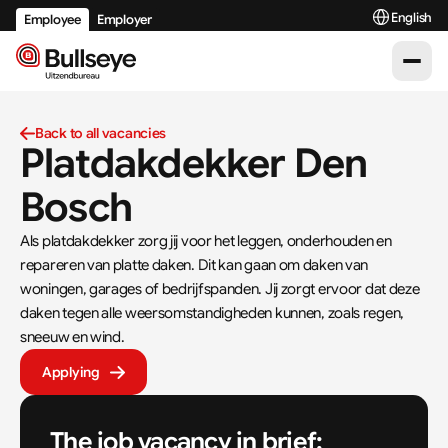
Select Langu
English
Employee
Employer
Back to all vacancies
Platdakdekker Den 
Bosch
Als platdakdekker zorg jij voor het leggen, onderhouden en 
repareren van platte daken. Dit kan gaan om daken van 
woningen, garages of bedrijfspanden. Jij zorgt ervoor dat deze 
daken tegen alle weersomstandigheden kunnen, zoals regen, 
sneeuw en wind.
Applying
The job vacancy in brief: