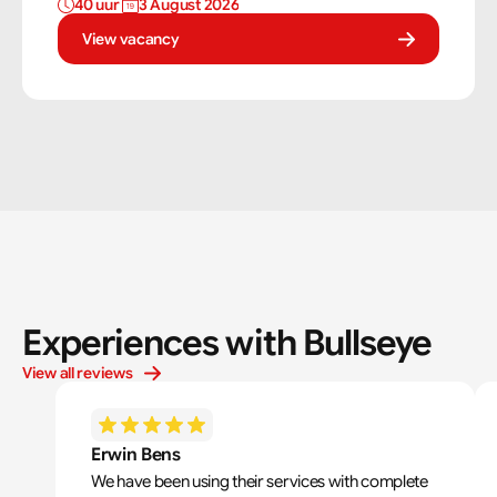
40 uur 
3 August 2026
vaardigheden om tegels perfect te plaatsen. Als
tegelzetter ben je voortdurend bezig met diverse taken.
View vacancy
Experiences with Bullseye
View all reviews
Erwin Bens
We have been using their services with complete 