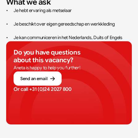
What we ask
•	Je hebt ervaring als metselaar
•	Je beschikt over eigen gereedschap en werkkleding
•	Je kan communiceren in het Nederlands, Duits of Engels
Do you have questions 
about this vacancy?
Aneta is happy to help you further!
Send an email
Or call 
+31 (0)24 2027 800