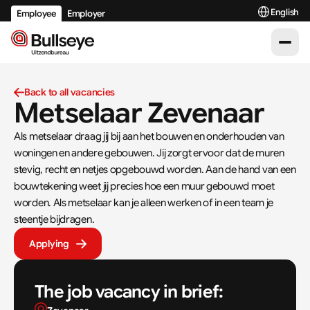
Select Langu
English
Employee
Employer
Back to all vacancies
Metselaar Zevenaar
Als metselaar draag jij bij aan het bouwen en onderhouden van 
woningen en andere gebouwen. Jij zorgt ervoor dat de muren 
stevig, recht en netjes opgebouwd worden. Aan de hand van een 
bouwtekening weet jij precies hoe een muur gebouwd moet 
worden. Als metselaar kan je alleen werken of in een team je 
steentje bijdragen.
Applying
The job vacancy in brief: