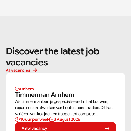
Discover the latest job 
vacancies
All vacancies
Arnhem 
Timmerman Arnhem
Als timmerman ben je gespecialiseerd in het bouwen,
repareren en afwerken van houten constructies. Dit kan
variëren van kozijnen en trappen tot complete
40 uur per week
3 August 2026
dakconstructies en gevels. Aan de hand van
bouwtekeningen zorg jij ervoor dat een constructie zowel
View vacancy