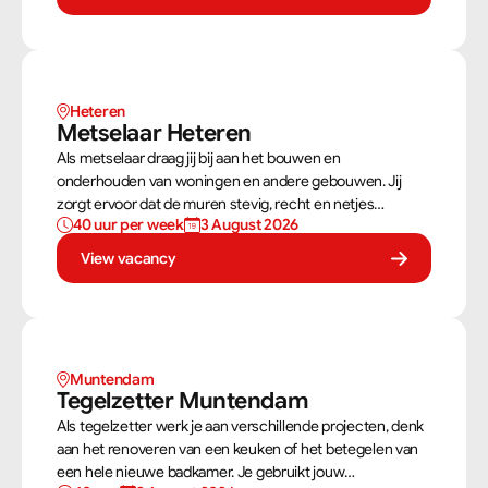
stevig als netjes is afgewerkt.
Heteren
Metselaar Heteren
Als metselaar draag jij bij aan het bouwen en
onderhouden van woningen en andere gebouwen. Jij
zorgt ervoor dat de muren stevig, recht en netjes
40 uur per week
3 August 2026
opgebouwd worden. Aan de hand van een bouwtekening
weet jij precies hoe een muur gebouwd moet worden. Als
View vacancy
metselaar kan je alleen werken of in een team je steentje
bijdragen.
Muntendam 
Tegelzetter Muntendam 
Als tegelzetter werk je aan verschillende projecten, denk
aan het renoveren van een keuken of het betegelen van
een hele nieuwe badkamer. Je gebruikt jouw