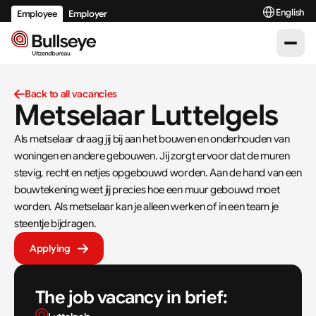
Select Langu
English
Employee
Employer
Back to all vacancies
Metselaar Luttelgels
Als metselaar draag jij bij aan het bouwen en onderhouden van 
woningen en andere gebouwen. Jij zorgt ervoor dat de muren 
stevig, recht en netjes opgebouwd worden. Aan de hand van een 
bouwtekening weet jij precies hoe een muur gebouwd moet 
worden. Als metselaar kan je alleen werken of in een team je 
steentje bijdragen.
Applying
The job vacancy in brief: