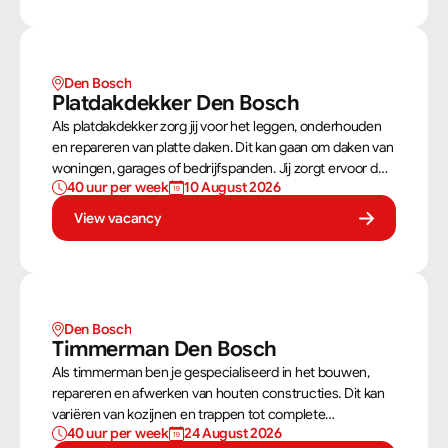
Den Bosch
Platdakdekker Den Bosch
Als platdakdekker zorg jij voor het leggen, onderhouden
en repareren van platte daken. Dit kan gaan om daken van
woningen, garages of bedrijfspanden. Jij zorgt ervoor dat
40 uur per week
10 August 2026
deze daken tegen alle weersomstandigheden kunnen,
zoals regen, sneeuw en wind.
View vacancy
Den Bosch
Timmerman Den Bosch
Als timmerman ben je gespecialiseerd in het bouwen,
repareren en afwerken van houten constructies. Dit kan
variëren van kozijnen en trappen tot complete
40 uur per week
24 August 2026
dakconstructies en gevels. Aan de hand van