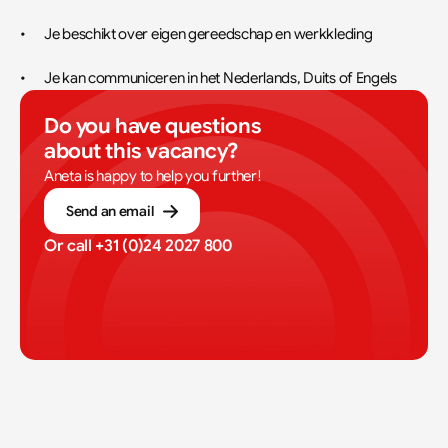
•	Je beschikt over eigen gereedschap en werkkleding
•	Je kan communiceren in het Nederlands, Duits of Engels
Do you have questions 
about this vacancy?
Aneta is happy to help you further!
Send an email
Or call 
+31 (0)24 2027 800