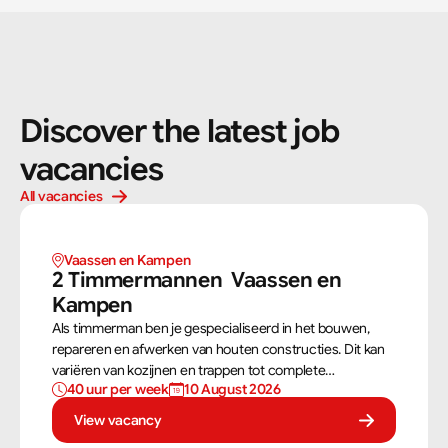
Discover the latest job 
vacancies
All vacancies
Vaassen en Kampen 
2 Timmermannen  Vaassen en 
Kampen 
Als timmerman ben je gespecialiseerd in het bouwen,
repareren en afwerken van houten constructies. Dit kan
variëren van kozijnen en trappen tot complete
40 uur per week
10 August 2026
dakconstructies en gevels. Aan de hand van
bouwtekeningen zorg jij ervoor dat een constructie zowel
View vacancy
stevig als netjes is afgewerkt.