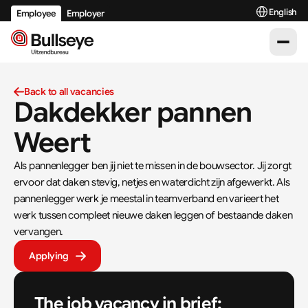
Select Langu
English
Employee
Employer
Back to all vacancies
Dakdekker pannen 
Weert
Als pannenlegger ben jij niet te missen in de bouwsector. Jij zorgt 
ervoor dat daken stevig, netjes en waterdicht zijn afgewerkt. Als 
pannenlegger werk je meestal in teamverband en varieert het 
werk tussen compleet nieuwe daken leggen of bestaande daken 
vervangen.
Applying
The job vacancy in brief: