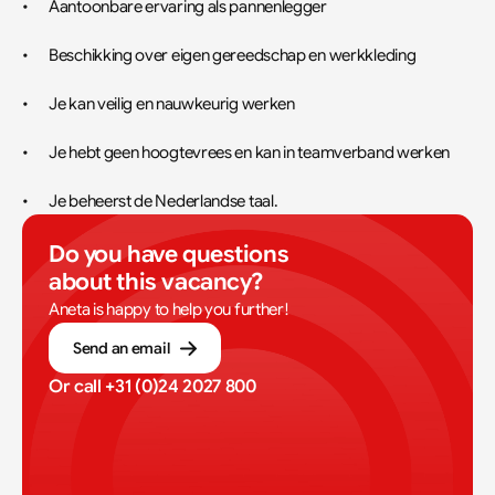
•	Aantoonbare ervaring als pannenlegger
•	Beschikking over eigen gereedschap en werkkleding
•	Je kan veilig en nauwkeurig werken
•	Je hebt geen hoogtevrees en kan in teamverband werken
•	Je beheerst de Nederlandse taal.
Do you have questions 
about this vacancy?
Aneta is happy to help you further!
Send an email
Or call 
+31 (0)24 2027 800