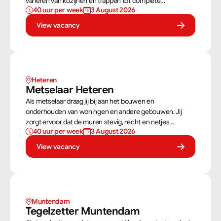
variëren van kozijnen en trappen tot complete
40 uur per week
3 August 2026
dakconstructies en gevels. Aan de hand van
bouwtekeningen zorg jij ervoor dat een constructie zowel
View vacancy
stevig als netjes is afgewerkt.
Heteren
Metselaar Heteren
Als metselaar draag jij bij aan het bouwen en
onderhouden van woningen en andere gebouwen. Jij
zorgt ervoor dat de muren stevig, recht en netjes
40 uur per week
3 August 2026
opgebouwd worden. Aan de hand van een bouwtekening
weet jij precies hoe een muur gebouwd moet worden. Als
View vacancy
metselaar kan je alleen werken of in een team je steentje
bijdragen.
Muntendam 
Tegelzetter Muntendam 