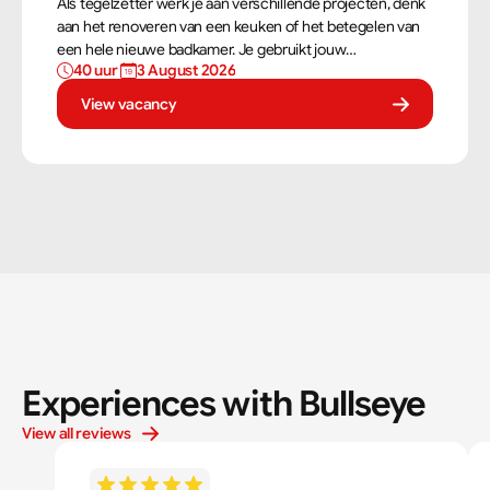
Als tegelzetter werk je aan verschillende projecten, denk
aan het renoveren van een keuken of het betegelen van
een hele nieuwe badkamer. Je gebruikt jouw
40 uur 
3 August 2026
vaardigheden om tegels perfect te plaatsen. Als
tegelzetter ben je voortdurend bezig met diverse taken.
View vacancy
Experiences with Bullseye
View all reviews