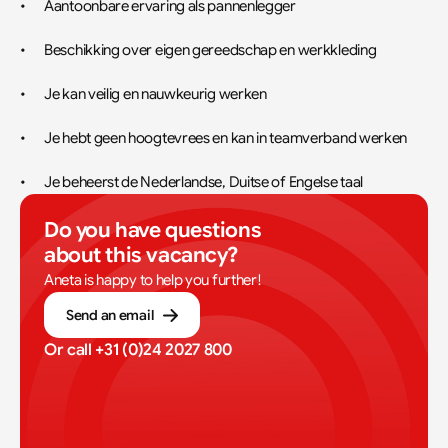
•	Aantoonbare ervaring als pannenlegger
•	Beschikking over eigen gereedschap en werkkleding
•	Je kan veilig en nauwkeurig werken
•	Je hebt geen hoogtevrees en kan in teamverband werken
•	Je beheerst de Nederlandse, Duitse of Engelse taal
Do you have questions 
about this vacancy?
Aneta is happy to help you further!
Send an email
Or call 
+31 (0)24 2027 800