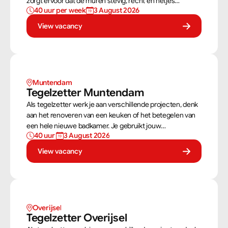
zorgt ervoor dat de muren stevig, recht en netjes
40 uur per week
3 August 2026
opgebouwd worden. Aan de hand van een bouwtekening
weet jij precies hoe een muur gebouwd moet worden. Als
View vacancy
metselaar kan je alleen werken of in een team je steentje
bijdragen.
Muntendam 
Tegelzetter Muntendam 
Als tegelzetter werk je aan verschillende projecten, denk
aan het renoveren van een keuken of het betegelen van
een hele nieuwe badkamer. Je gebruikt jouw
40 uur 
3 August 2026
vaardigheden om tegels perfect te plaatsen. Als
tegelzetter ben je voortdurend bezig met diverse taken.
View vacancy
Overijsel
Tegelzetter Overijsel