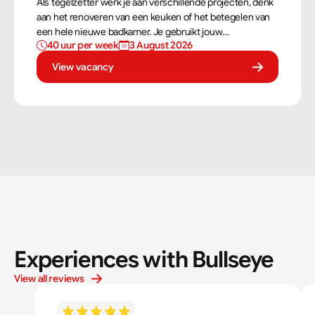
Als tegelzetter werk je aan verschillende projecten, denk
aan het renoveren van een keuken of het betegelen van
een hele nieuwe badkamer. Je gebruikt jouw
40 uur per week
3 August 2026
vaardigheden om tegels perfect te plaatsen. Als
tegelzetter ben je voortdurend bezig met diverse taken.
View vacancy
Experiences with Bullseye
View all reviews